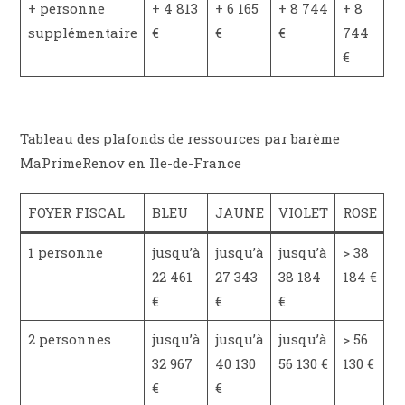
+ personne
+ 4 813
+ 6 165
+ 8 744
+ 8
supplémentaire
€
€
€
744
€
Tableau des plafonds de ressources par barème
MaPrimeRenov en Ile-de-France
FOYER FISCAL
BLEU
JAUNE
VIOLET
ROSE
1 personne
jusqu’à
jusqu’à
jusqu’à
> 38
22 461
27 343
38 184
184 €
€
€
€
2 personnes
jusqu’à
jusqu’à
jusqu’à
> 56
32 967
40 130
56 130 €
130 €
€
€