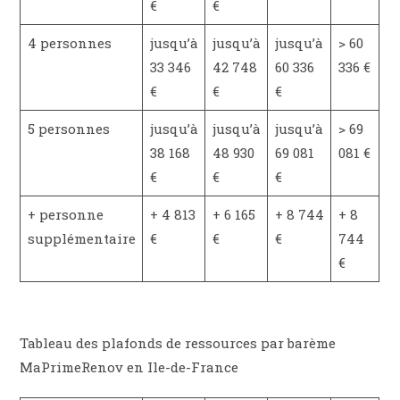
€
€
4 personnes
jusqu’à
jusqu’à
jusqu’à
> 60
33 346
42 748
60 336
336 €
€
€
€
5 personnes
jusqu’à
jusqu’à
jusqu’à
> 69
38 168
48 930
69 081
081 €
€
€
€
+ personne
+ 4 813
+ 6 165
+ 8 744
+ 8
supplémentaire
€
€
€
744
€
Tableau des plafonds de ressources par barème
MaPrimeRenov en Ile-de-France