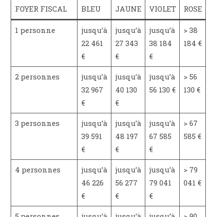
FOYER FISCAL
BLEU
JAUNE
VIOLET
ROSE
1 personne
jusqu’à
jusqu’à
jusqu’à
> 38
22 461
27 343
38 184
184 €
€
€
€
2 personnes
jusqu’à
jusqu’à
jusqu’à
> 56
32 967
40 130
56 130 €
130 €
€
€
3 personnes
jusqu’à
jusqu’à
jusqu’à
> 67
39 591
48 197
67 585
585 €
€
€
€
4 personnes
jusqu’à
jusqu’à
jusqu’à
> 79
46 226
56 277
79 041
041 €
€
€
€
5 personnes
jusqu’à
jusqu’à
jusqu’à
> 90