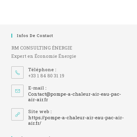
Infos De Contact
RM CONSULTING ÉNERGIE
Expert en Économie Énergie
Téléphone :
+33 1 84 80 31 19
E-mail :
Contact@pompe-a-chaleur-air-eau-pac-
S’ouvre
air-air.fr
dans
votre
Site web :
application
https://pompe-a-chaleur-air-eau-pac-air-
air.fr/