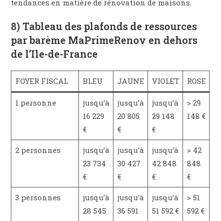
tendances en matière de rénovation de maisons.
8) Tableau des plafonds de ressources
par barème MaPrimeRenov en dehors
de l’Ile-de-France
FOYER FISCAL
BLEU
JAUNE
VIOLET
ROSE
1 personne
jusqu’à
jusqu’à
jusqu’à
> 29
16 229
20 805
29 148
148 €
€
€
€
2 personnes
jusqu’à
jusqu’à
jusqu’à
> 42
23 734
30 427
42 848
848
€
€
€
€
3 personnes
jusqu’à
jusqu’à
jusqu’à
> 51
28 545
36 591
51 592 €
592 €