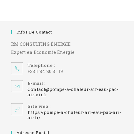
Infos De Contact
RM CONSULTING ÉNERGIE
Expert en Économie Énergie
Téléphone :
+33 1 84 80 31 19
E-mail :
Contact@pompe-a-chaleur-air-eau-pac-
S’ouvre
air-air.fr
dans
votre
Site web :
application
https://pompe-a-chaleur-air-eau-pac-air-
air.fr/
Adresse Postal