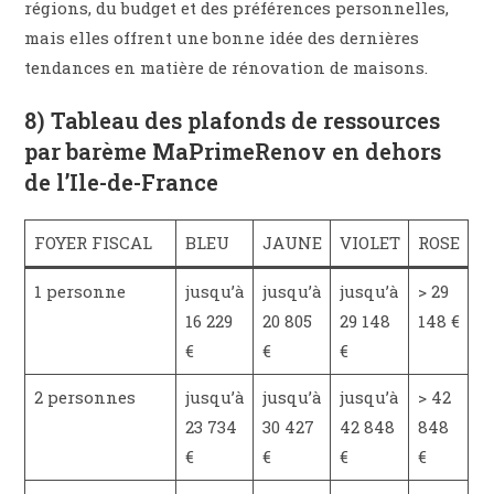
régions, du budget et des préférences personnelles,
mais elles offrent une bonne idée des dernières
tendances en matière de rénovation de maisons.
8) Tableau des plafonds de ressources
par barème MaPrimeRenov en dehors
de l’Ile-de-France
FOYER FISCAL
BLEU
JAUNE
VIOLET
ROSE
1 personne
jusqu’à
jusqu’à
jusqu’à
> 29
16 229
20 805
29 148
148 €
€
€
€
2 personnes
jusqu’à
jusqu’à
jusqu’à
> 42
23 734
30 427
42 848
848
€
€
€
€