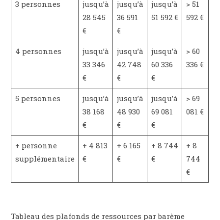
3 personnes
jusqu’à
jusqu’à
jusqu’à
> 51
28 545
36 591
51 592 €
592 €
€
€
4 personnes
jusqu’à
jusqu’à
jusqu’à
> 60
33 346
42 748
60 336
336 €
€
€
€
5 personnes
jusqu’à
jusqu’à
jusqu’à
> 69
38 168
48 930
69 081
081 €
€
€
€
+ personne
+ 4 813
+ 6 165
+ 8 744
+ 8
supplémentaire
€
€
€
744
€
Tableau des plafonds de ressources par barème