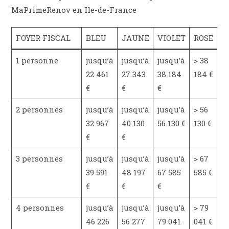
MaPrimeRenov en Ile-de-France
FOYER FISCAL
BLEU
JAUNE
VIOLET
ROSE
1 personne
jusqu’à
jusqu’à
jusqu’à
> 38
22 461
27 343
38 184
184 €
€
€
€
2 personnes
jusqu’à
jusqu’à
jusqu’à
> 56
32 967
40 130
56 130 €
130 €
€
€
3 personnes
jusqu’à
jusqu’à
jusqu’à
> 67
39 591
48 197
67 585
585 €
€
€
€
4 personnes
jusqu’à
jusqu’à
jusqu’à
> 79
46 226
56 277
79 041
041 €