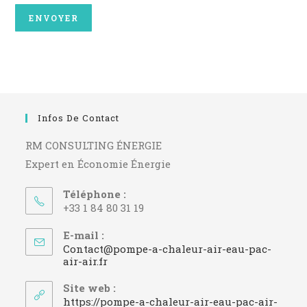
Infos De Contact
RM CONSULTING ÉNERGIE
Expert en Économie Énergie
Téléphone :
+33 1 84 80 31 19
E-mail :
Contact@pompe-a-chaleur-air-eau-pac-
S’ouvre
air-air.fr
dans
votre
Site web :
application
https://pompe-a-chaleur-air-eau-pac-air-