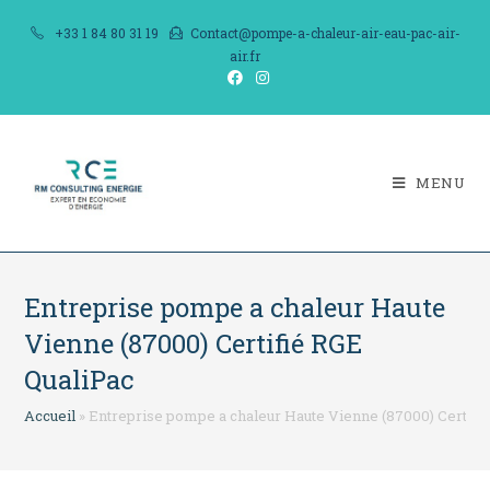
Skip
+33 1 84 80 31 19
Contact@pompe-a-chaleur-air-eau-pac-air-
to
air.fr
content
MENU
Entreprise pompe a chaleur Haute
Vienne (87000) Certifié RGE
QualiPac
Accueil
»
Entreprise pompe a chaleur Haute Vienne (87000) Certifi