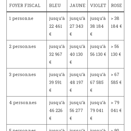
FOYER FISCAL
BLEU
JAUNE
VIOLET
ROSE
1 personne
jusqu’à
jusqu’à
jusqu’à
> 38
22 461
27 343
38 184
184 €
€
€
€
2 personnes
jusqu’à
jusqu’à
jusqu’à
> 56
32 967
40 130
56 130 €
130 €
€
€
3 personnes
jusqu’à
jusqu’à
jusqu’à
> 67
39 591
48 197
67 585
585 €
€
€
€
4 personnes
jusqu’à
jusqu’à
jusqu’à
> 79
46 226
56 277
79 041
041 €
€
€
€
5 personnes
jusqu’à
jusqu’à
jusqu’à
> 90