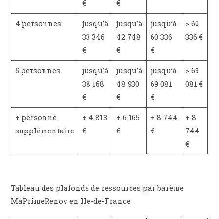
€
€
4 personnes
jusqu’à
jusqu’à
jusqu’à
> 60
33 346
42 748
60 336
336 €
€
€
€
5 personnes
jusqu’à
jusqu’à
jusqu’à
> 69
38 168
48 930
69 081
081 €
€
€
€
+ personne
+ 4 813
+ 6 165
+ 8 744
+ 8
supplémentaire
€
€
€
744
€
Tableau des plafonds de ressources par barème
MaPrimeRenov en Ile-de-France