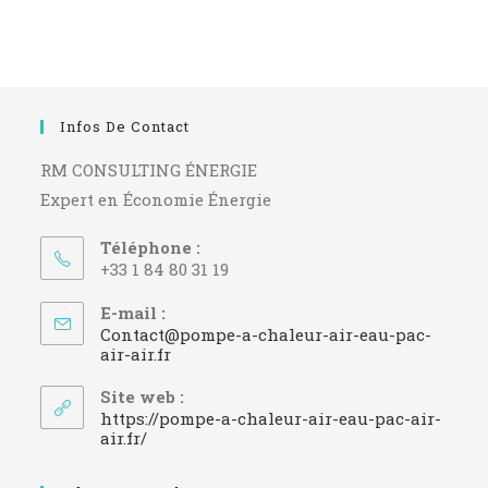
Infos De Contact
RM CONSULTING ÉNERGIE
Expert en Économie Énergie
Téléphone :
+33 1 84 80 31 19
E-mail :
Contact@pompe-a-chaleur-air-eau-pac-
S’ouvre
air-air.fr
dans
votre
Site web :
application
https://pompe-a-chaleur-air-eau-pac-air-
air.fr/