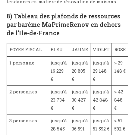
tendances en matière de rénovation de maisons.
8) Tableau des plafonds de ressources
par barème MaPrimeRenov en dehors
de l’Ile-de-France
FOYER FISCAL
BLEU
JAUNE
VIOLET
ROSE
1 personne
jusqu’à
jusqu’à
jusqu’à
> 29
16 229
20 805
29 148
148 €
€
€
€
2 personnes
jusqu’à
jusqu’à
jusqu’à
> 42
23 734
30 427
42 848
848
€
€
€
€
3 personnes
jusqu’à
jusqu’à
jusqu’à
> 51
28 545
36 591
51 592 €
592 €