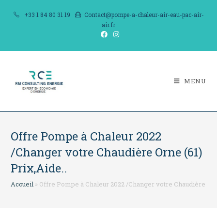
Skip
+33 1 84 80 31 19
Contact@pompe-a-chaleur-air-eau-pac-air-
to
air.fr
content
MENU
Offre Pompe à Chaleur 2022
/Changer votre Chaudière Orne (61)
Prix,Aide..
Accueil
»
Offre Pompe à Chaleur 2022 /Changer votre Chaudière Orne