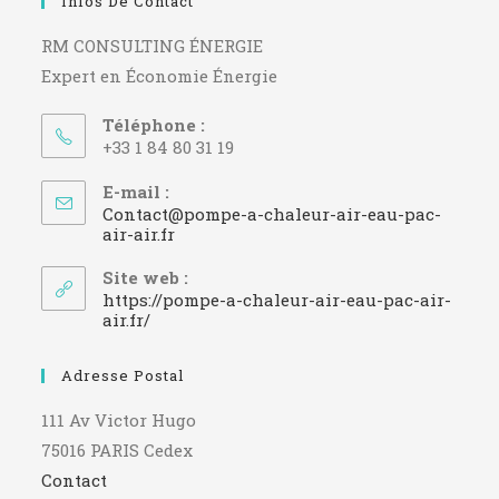
Infos De Contact
RM CONSULTING ÉNERGIE
Expert en Économie Énergie
Téléphone :
+33 1 84 80 31 19
E-mail :
Contact@pompe-a-chaleur-air-eau-pac-
S’ouvre
air-air.fr
dans
votre
Site web :
application
https://pompe-a-chaleur-air-eau-pac-air-
air.fr/
Adresse Postal
111 Av Victor Hugo
75016 PARIS Cedex
Contact