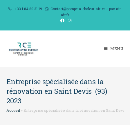
Skip
+33 1 84 80 31 19
Contact@pompe-a-chaleur-air-eau-pac-air-
to
air.fr
content
MENU
Entreprise spécialisée dans la
rénovation en Saint Devis (93)
2023
Accueil
»
Entreprise spécialisée dans la rénovation en Saint Devis (