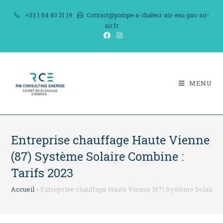
Skip
+33 1 84 80 31 19
Contact@pompe-a-chaleur-air-eau-pac-air-
to
air.fr
content
MENU
Entreprise chauffage Haute Vienne
(87) Système Solaire Combine :
Tarifs 2023
Accueil
»
Entreprise chauffage Haute Vienne (87) Système Solaire C