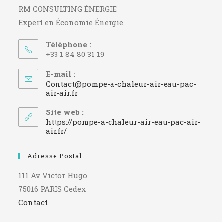
RM CONSULTING ÉNERGIE
Expert en Économie Énergie
Téléphone :
+33 1 84 80 31 19
E-mail :
Contact@pompe-a-chaleur-air-eau-pac-
S’ouvre
air-air.fr
dans
votre
Site web :
application
https://pompe-a-chaleur-air-eau-pac-air-
air.fr/
Adresse Postal
111 Av Victor Hugo
75016 PARIS Cedex
Contact