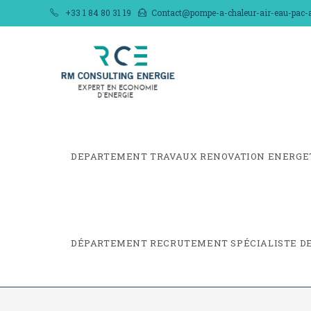
Skip
+33 1 84 80 31 19
Contact@pompe-a-chaleur-air-eau-pac-ai
to
content
DEPARTEMENT TRAVAUX RENOVATION ENERGE
DÉPARTEMENT RECRUTEMENT SPÉCIALISTE DE 