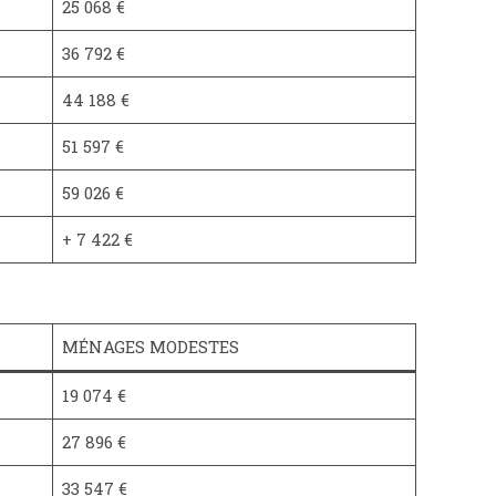
25 068 €
36 792 €
44 188 €
51 597 €
59 026 €
+ 7 422 €
MÉNAGES MODESTES
19 074 €
27 896 €
33 547 €