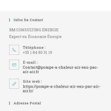
Infos De Contact
RM CONSULTING ÉNERGIE
Expert en Économie Énergie
Téléphone :
+33 1 84 80 31 19
E-mail :
Contact@pompe-a-chaleur-air-eau-pac-
S’ouvre
air-air.fr
dans
votre
Site web :
application
https://pompe-a-chaleur-air-eau-pac-air-
air.fr/
Adresse Postal