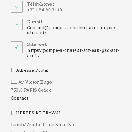
Téléphone :
+33 1 84 80 31 19
E-mail :
Contact@pompe-a-chaleur-air-eau-pac-
S’ouvre
air-air.fr
dans
votre
Site web :
application
https://pompe-a-chaleur-air-eau-pac-air-
air.fr/
Adresse Postal
111 Av Victor Hugo
75016 PARIS Cedex
Contact
HEURES DE TRAVAIL
Lundi/Vendredi : de 8h à 18h