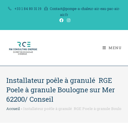
Skip
+33 1 84 80 31 19
Contact@pompe-a-chaleur-air-eau-pac-air-
to
air.fr
content
MENU
Installateur poêle à granulé RGE
Poele à granule Boulogne sur Mer
62200/ Conseil
Accueil
»
Installateur poêle à granulé RGE Poele à granule Boulogn