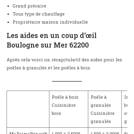
Grand précaire
Tous type de chauffage
Propriétaire maison individuelle
Les aides en un coup d’œil
Boulogne sur Mer 62200
Aprés cela voici un récapitulatif des aides pour les
poêles à granulés et les poêles à bois.
Poêle à bois
Poêle à
Inse
Cuisinière
granulés
bûc
bois
Cuisinière
ou
granulés
gra
MaPrimeRénov’*
1 000 à 2 500€
1 500 à 3 000€
800 