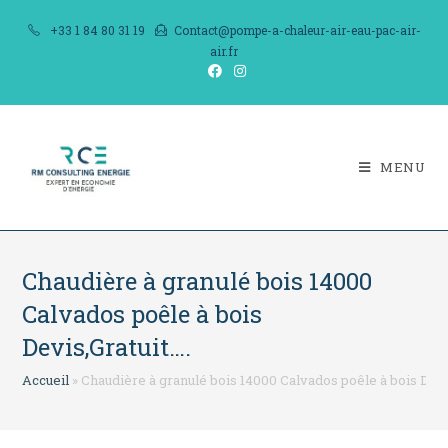
Skip
+33 1 84 80 31 19
Contact@pompe-a-chaleur-air-eau-pac-air-
to
air.fr
content
MENU
Chaudière à granulé bois 14000
Calvados poêle à bois
Devis,Gratuit….
Accueil
»
Chaudière à granulé bois 14000 Calvados poêle à bois Devi