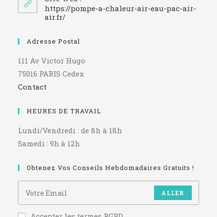
application
https://pompe-a-chaleur-air-eau-pac-air-
air.fr/
Adresse Postal
111 Av Victor Hugo
75016 PARIS Cedex
Contact
HEURES DE TRAVAIL
Lundi/Vendredi : de 8h à 18h
Samedi : 9h à 12h
Obtenez Vos Conseils Hebdomadaires Gratuits !
ALLER
Accepter les termes RGPD