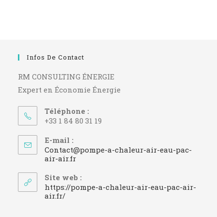
Infos De Contact
RM CONSULTING ÉNERGIE
Expert en Économie Énergie
Téléphone :
+33 1 84 80 31 19
E-mail :
Contact@pompe-a-chaleur-air-eau-pac-
S’ouvre
air-air.fr
dans
votre
Site web :
application
https://pompe-a-chaleur-air-eau-pac-air-
air.fr/