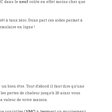
MC dans le
neuf
coûte en effet moins cher que
êt à taux zéro. Dune part ces aides permet à
rmulaire en ligne !
un bien être. Tout d’abord il faut dire qu’une
les pertes de chaleur jusqu’à 20 ainsi vous
la valeur de votre maison.
ue contrôlée (
VMC
) à
1euro
est un équipement