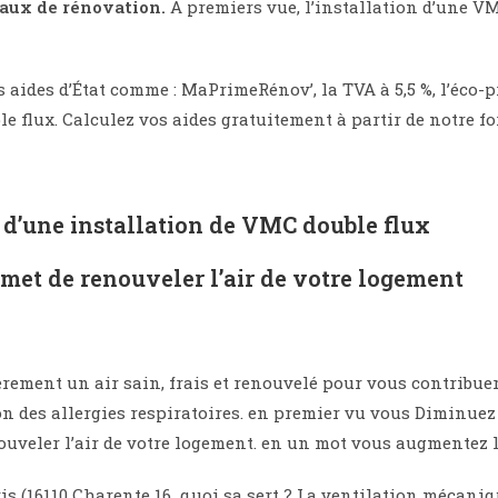
vaux de rénovation.
A premiers vue, l’installation d’une V
aides d’État comme : MaPrimeRénov’, la TVA à 5,5 %, l’éco-pr
e flux. Calculez vos aides gratuitement à partir de notre fo
s d’une installation de VMC double flux
rmet de renouveler l’air de votre logement
èrement un air sain, frais et renouvelé pour vous contribuer 
 des allergies respiratoires. en premier vu vous Diminuez 
nouveler l’air de votre logement. en un mot vous augmentez 
ris (16110 Charente 16 quoi sa sert ? La ventilation mécaniq