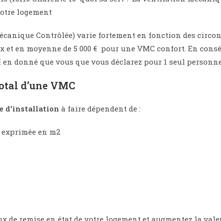
votre logement
écanique Contrôlée) varie fortement en fonction des circon
x et en moyenne de 5 000 € pour une VMC confort. En conséq
 € en donné que vous que vous déclarez pour 1 seul personn
total d’une VMC
e d’installation
à faire dépendent de :
r, exprimée en m2
x de remise en état de votre logement et augmentez la vale