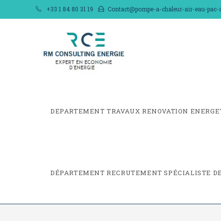
Skip
+33 1 84 80 31 19
Contact@pompe-a-chaleur-air-eau-pac-ai
to
content
DEPARTEMENT TRAVAUX RENOVATION ENERGE
DÉPARTEMENT RECRUTEMENT SPÉCIALISTE DE 