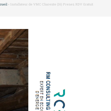
cueil
»
Installateur de VMC Charente (16) Prenez RDV Gratuit