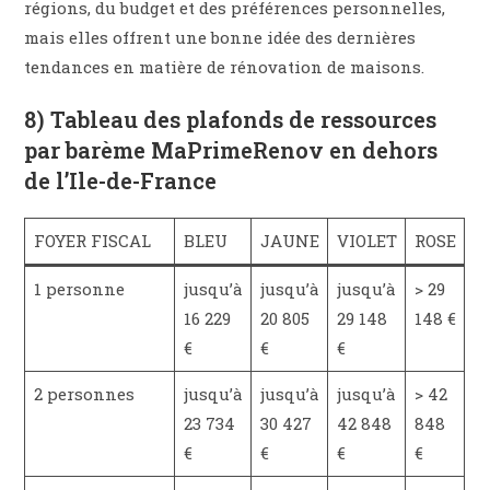
régions, du budget et des préférences personnelles,
mais elles offrent une bonne idée des dernières
tendances en matière de rénovation de maisons.
8) Tableau des plafonds de ressources
par barème MaPrimeRenov en dehors
de l’Ile-de-France
FOYER FISCAL
BLEU
JAUNE
VIOLET
ROSE
1 personne
jusqu’à
jusqu’à
jusqu’à
> 29
16 229
20 805
29 148
148 €
€
€
€
2 personnes
jusqu’à
jusqu’à
jusqu’à
> 42
23 734
30 427
42 848
848
€
€
€
€