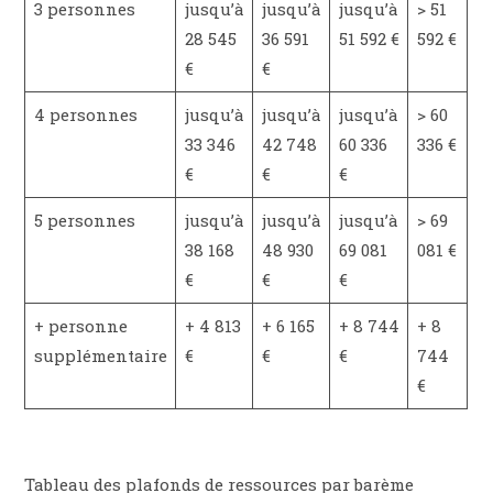
3 personnes
jusqu’à
jusqu’à
jusqu’à
> 51
28 545
36 591
51 592 €
592 €
€
€
4 personnes
jusqu’à
jusqu’à
jusqu’à
> 60
33 346
42 748
60 336
336 €
€
€
€
5 personnes
jusqu’à
jusqu’à
jusqu’à
> 69
38 168
48 930
69 081
081 €
€
€
€
+ personne
+ 4 813
+ 6 165
+ 8 744
+ 8
supplémentaire
€
€
€
744
€
Tableau des plafonds de ressources par barème