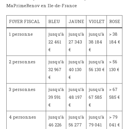
MaPrimeRenov en Ile-de-France
FOYER FISCAL
BLEU
JAUNE
VIOLET
ROSE
1 personne
jusqu’à
jusqu’à
jusqu’à
> 38
22 461
27 343
38 184
184 €
€
€
€
2 personnes
jusqu’à
jusqu’à
jusqu’à
> 56
32 967
40 130
56 130 €
130 €
€
€
3 personnes
jusqu’à
jusqu’à
jusqu’à
> 67
39 591
48 197
67 585
585 €
€
€
€
4 personnes
jusqu’à
jusqu’à
jusqu’à
> 79
46 226
56 277
79 041
041 €