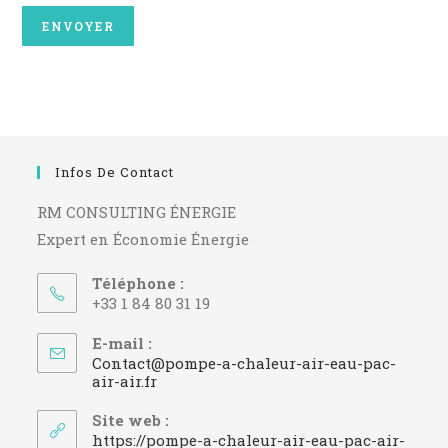
Infos De Contact
RM CONSULTING ÉNERGIE
Expert en Économie Énergie
Téléphone :
+33 1 84 80 31 19
E-mail :
Contact@pompe-a-chaleur-air-eau-pac-
S’ouvre
air-air.fr
dans
votre
Site web :
application
https://pompe-a-chaleur-air-eau-pac-air-