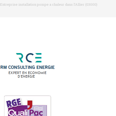
Entreprise installation pompe a chaleur dans l’Allier (03000)