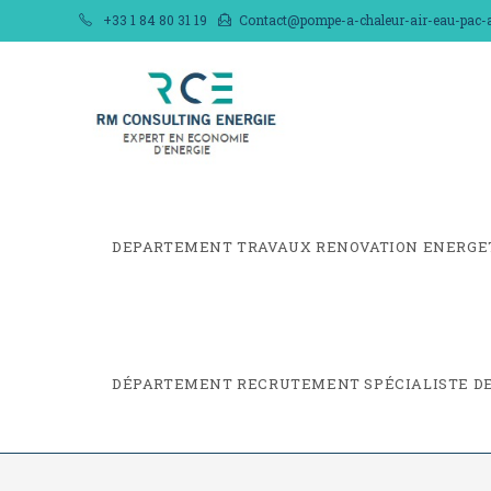
Skip
+33 1 84 80 31 19
Contact@pompe-a-chaleur-air-eau-pac-ai
to
content
DEPARTEMENT TRAVAUX RENOVATION ENERGE
DÉPARTEMENT RECRUTEMENT SPÉCIALISTE DE 