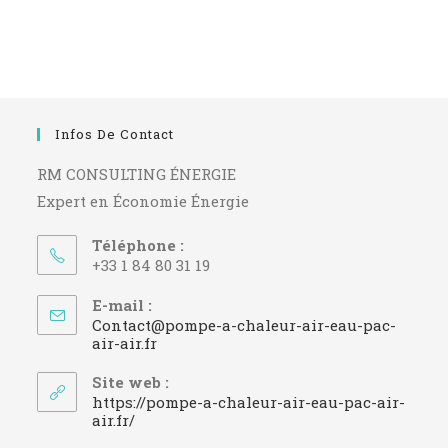
Infos De Contact
RM CONSULTING ÉNERGIE
Expert en Économie Énergie
Téléphone :
+33 1 84 80 31 19
E-mail :
Contact@pompe-a-chaleur-air-eau-pac-
S’ouvre
air-air.fr
dans
votre
Site web :
application
https://pompe-a-chaleur-air-eau-pac-air-
air.fr/