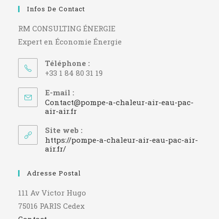
Infos De Contact
RM CONSULTING ÉNERGIE
Expert en Économie Énergie
Téléphone :
+33 1 84 80 31 19
E-mail :
Contact@pompe-a-chaleur-air-eau-pac-
S’ouvre
air-air.fr
dans
votre
Site web :
application
https://pompe-a-chaleur-air-eau-pac-air-
air.fr/
Adresse Postal
111 Av Victor Hugo
75016 PARIS Cedex