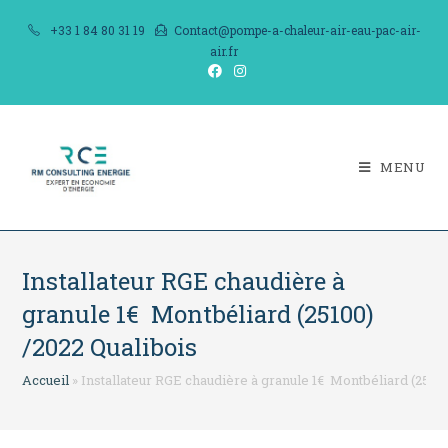
Skip
+33 1 84 80 31 19
Contact@pompe-a-chaleur-air-eau-pac-air-
to
air.fr
content
MENU
Installateur RGE chaudière à
granule 1€ Montbéliard (25100)
/2022 Qualibois
Accueil
»
Installateur RGE chaudière à granule 1€ Montbéliard (2510