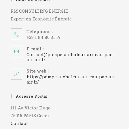
RM CONSULTING ÉNERGIE
Expert en Économie Énergie
Téléphone :
+33 1 84 80 31 19
E-mail :
Contact@pompe-a-chaleur-air-eau-pac-
S’ouvre
air-air.fr
dans
votre
Site web :
application
https://pompe-a-chaleur-air-eau-pac-air-
air.fr/
Adresse Postal
111 Av Victor Hugo
75016 PARIS Cedex
Contact