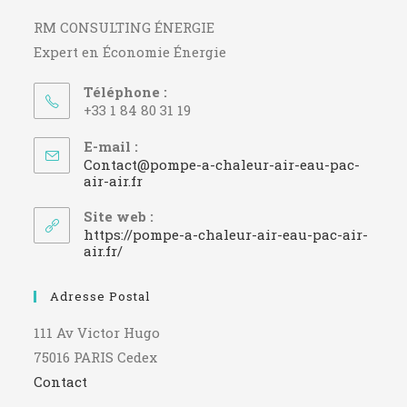
RM CONSULTING ÉNERGIE
Expert en Économie Énergie
Téléphone :
+33 1 84 80 31 19
E-mail :
Contact@pompe-a-chaleur-air-eau-pac-
S’ouvre
air-air.fr
dans
votre
Site web :
application
https://pompe-a-chaleur-air-eau-pac-air-
air.fr/
Adresse Postal
111 Av Victor Hugo
75016 PARIS Cedex
Contact