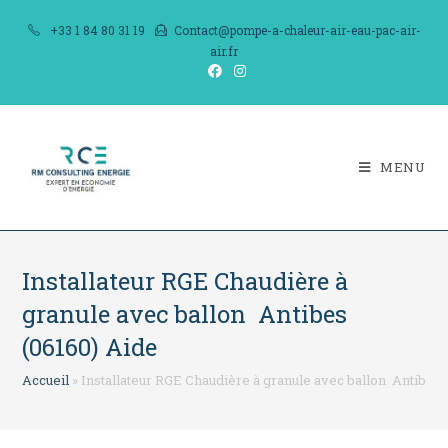
Skip
+33 1 84 80 31 19
Contact@pompe-a-chaleur-air-eau-pac-air-
to
air.fr
content
MENU
Installateur RGE Chaudière à
granule avec ballon Antibes
(06160) Aide
Accueil
»
Installateur RGE Chaudière à granule avec ballon Antibes 