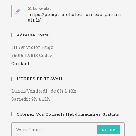
dans
votre
Site web :
application
https://pompe-a-chaleur-air-eau-pac-air-
air.fr/
Adresse Postal
111 Av Victor Hugo
75016 PARIS Cedex
Contact
HEURES DE TRAVAIL
Lundi/Vendredi : de 8h à 18h
Samedi : 9h à 12h
Obtenez Vos Conseils Hebdomadaires Gratuits !
ALLER