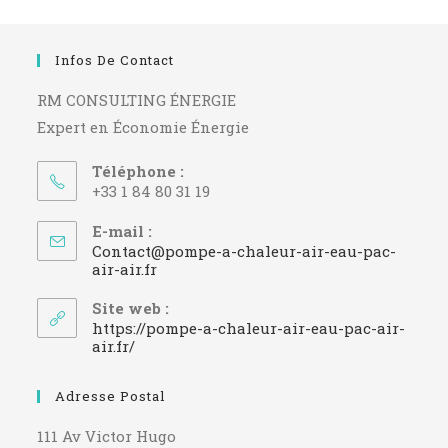
Infos De Contact
RM CONSULTING ÉNERGIE
Expert en Économie Énergie
Téléphone :
+33 1 84 80 31 19
E-mail :
Contact@pompe-a-chaleur-air-eau-pac-
S’ouvre
air-air.fr
dans
votre
Site web :
application
https://pompe-a-chaleur-air-eau-pac-air-
air.fr/
Adresse Postal
111 Av Victor Hugo