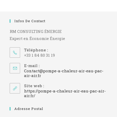
Infos De Contact
RM CONSULTING ÉNERGIE
Expert en Économie Énergie
Téléphone :
+33 1 84 80 31 19
E-mail :
Contact@pompe-a-chaleur-air-eau-pac-
S’ouvre
air-air.fr
dans
votre
Site web :
application
https://pompe-a-chaleur-air-eau-pac-air-
air.fr/
Adresse Postal