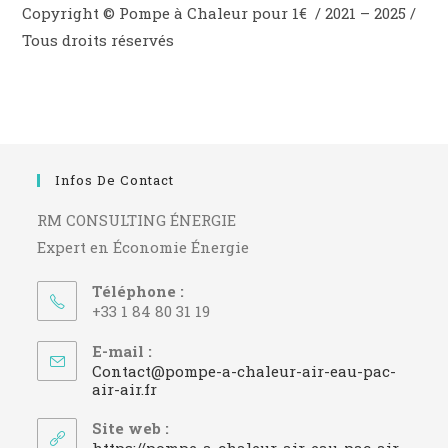
Copyright © Pompe à Chaleur pour 1€ / 2021 – 2025 /
Tous droits réservés
Infos De Contact
RM CONSULTING ÉNERGIE
Expert en Économie Énergie
Téléphone :
+33 1 84 80 31 19
E-mail :
Contact@pompe-a-chaleur-air-eau-pac-
S’ouvre
air-air.fr
dans
votre
Site web :
application
https://pompe-a-chaleur-air-eau-pac-air-