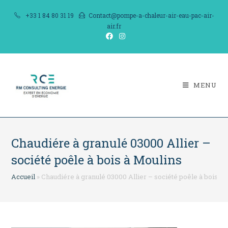
Skip
+33 1 84 80 31 19
Contact@pompe-a-chaleur-air-eau-pac-air-
to
air.fr
content
MENU
Chaudiére à granulé 03000 Allier –
société poêle à bois à Moulins
Accueil
»
Chaudiére à granulé 03000 Allier – société poêle à bois à