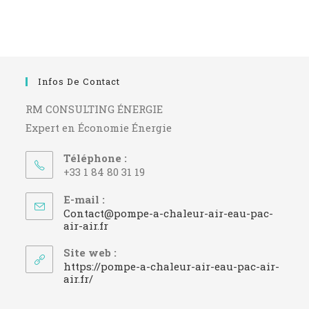
Infos De Contact
RM CONSULTING ÉNERGIE
Expert en Économie Énergie
Téléphone :
+33 1 84 80 31 19
E-mail :
Contact@pompe-a-chaleur-air-eau-pac-
S’ouvre
air-air.fr
dans
votre
Site web :
application
https://pompe-a-chaleur-air-eau-pac-air-
air.fr/