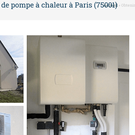
 de pompe à chaleur à Paris (75001)
Accueil
»
Obtenir