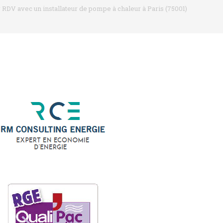
 RDV avec un installateur de pompe à chaleur à Paris (75001)