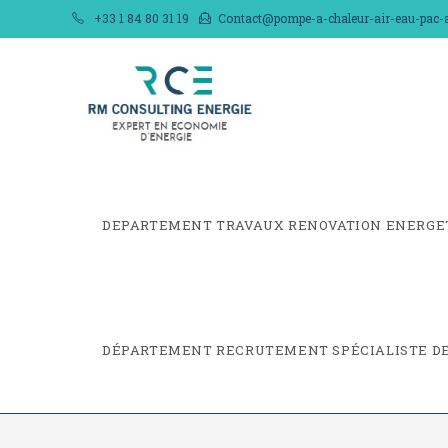
Skip
+33 1 84 80 31 19
Contact@pompe-a-chaleur-air-eau-pac-ai
to
content
DEPARTEMENT TRAVAUX RENOVATION ENERGE
DÉPARTEMENT RECRUTEMENT SPÉCIALISTE DE 