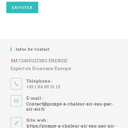
Infos De Contact
RM CONSULTING ÉNERGIE
Expert en Économie Énergie
Téléphone :
+33 1 84 80 31 19
E-mail :
Contact@pompe-a-chaleur-air-eau-pac-
S’ouvre
air-air.fr
dans
votre
Site web :
application
https://pompe-a-chaleur-air-eau-pac-air-