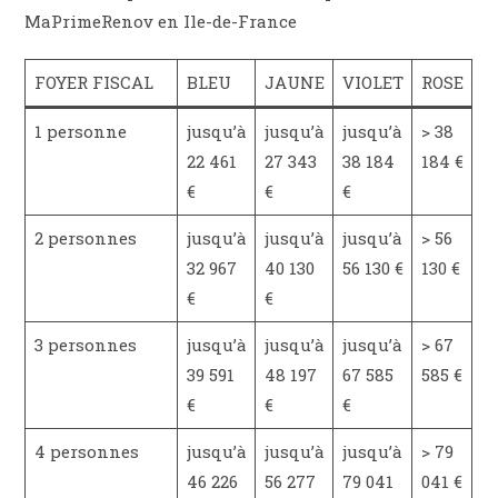
MaPrimeRenov en Ile-de-France
FOYER FISCAL
BLEU
JAUNE
VIOLET
ROSE
1 personne
jusqu’à
jusqu’à
jusqu’à
> 38
22 461
27 343
38 184
184 €
€
€
€
2 personnes
jusqu’à
jusqu’à
jusqu’à
> 56
32 967
40 130
56 130 €
130 €
€
€
3 personnes
jusqu’à
jusqu’à
jusqu’à
> 67
39 591
48 197
67 585
585 €
€
€
€
4 personnes
jusqu’à
jusqu’à
jusqu’à
> 79
46 226
56 277
79 041
041 €