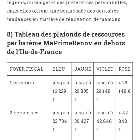
régions, du budget et des préférences personnelles,
mais elles offrent une bonne idée des dernières
tendances en matière de rénovation de maisons.
8) Tableau des plafonds de ressources
par barème MaPrimeRenov en dehors
de l’Ile-de-France
FOYER FISCAL
BLEU
JAUNE
VIOLET
ROSE
1 personne
jusqu’à
jusqu’à
jusqu’à
> 29
16 229
20 805
29 148
148 €
€
€
€
2 personnes
jusqu’à
jusqu’à
jusqu’à
> 42
23 734
30 427
42 848
848
€
€
€
€