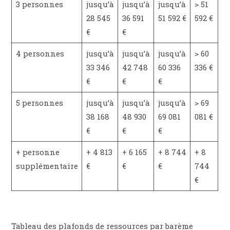
3 personnes
jusqu’à
jusqu’à
jusqu’à
> 51
28 545
36 591
51 592 €
592 €
€
€
4 personnes
jusqu’à
jusqu’à
jusqu’à
> 60
33 346
42 748
60 336
336 €
€
€
€
5 personnes
jusqu’à
jusqu’à
jusqu’à
> 69
38 168
48 930
69 081
081 €
€
€
€
+ personne
+ 4 813
+ 6 165
+ 8 744
+ 8
supplémentaire
€
€
€
744
€
Tableau des plafonds de ressources par barème