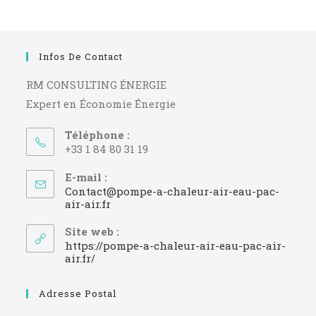
Infos De Contact
RM CONSULTING ÉNERGIE
Expert en Économie Énergie
Téléphone :
+33 1 84 80 31 19
E-mail :
Contact@pompe-a-chaleur-air-eau-pac-
S’ouvre
air-air.fr
dans
votre
Site web :
application
https://pompe-a-chaleur-air-eau-pac-air-
air.fr/
Adresse Postal