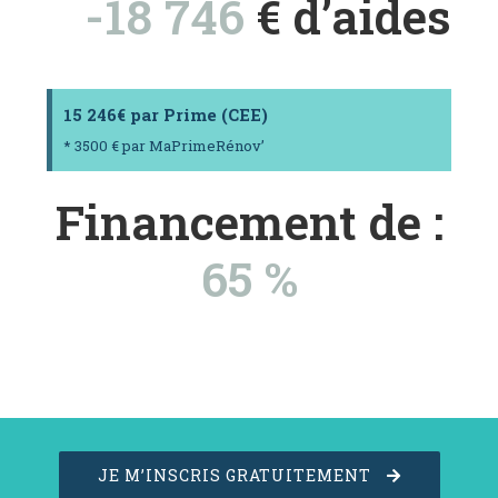
-18 746
€ d’aides
15 246€ par Prime (CEE)
* 3500 € par MaPrimeRénov’
Financement de :
65 %
JE M’INSCRIS GRATUITEMENT