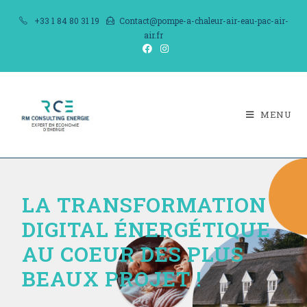
+33 1 84 80 31 19
Contact@pompe-a-chaleur-air-eau-pac-air-
air.fr
MENU
LA TRANSFORMATION
DIGITAL ÉNERGÉTIQUE
AU COEUR DES PLUS
BEAUX PROJET !