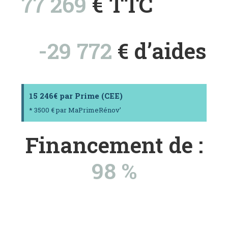
77 269
€ TTC
-29 772
€ d’aides
15 246€ par Prime (CEE)
* 3500 € par MaPrimeRénov’
Financement de :
98 %