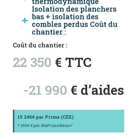
thermodynamique
Isolation des planchers
bas + isolation des
combles perdus Coût du
chantier :
Coût du chantier :
22 350
€ TTC
-21 990
€ d’aides
15 246€ par Prime (CEE)
* 3500 € par MaPrimeRénov’