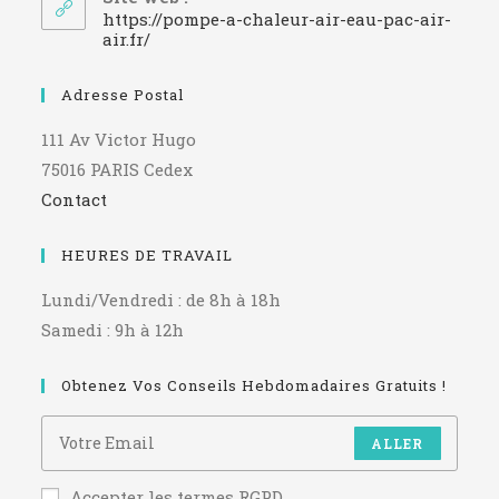
application
https://pompe-a-chaleur-air-eau-pac-air-
air.fr/
Adresse Postal
111 Av Victor Hugo
75016 PARIS Cedex
Contact
HEURES DE TRAVAIL
Lundi/Vendredi : de 8h à 18h
Samedi : 9h à 12h
Obtenez Vos Conseils Hebdomadaires Gratuits !
ALLER
Accepter les termes RGPD