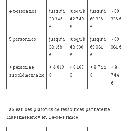
4 personnes
jusqu’à
jusqu’à
jusqu’à
> 60
33 346
42 748
60 336
336 €
€
€
€
5 personnes
jusqu’à
jusqu’à
jusqu’à
> 69
38 168
48 930
69 081
081 €
€
€
€
+ personne
+ 4 813
+ 6 165
+ 8 744
+ 8
supplémentaire
€
€
€
744
€
Tableau des plafonds de ressources par barème
MaPrimeRenov en Ile-de-France