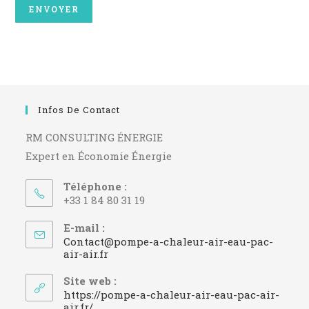
Infos De Contact
RM CONSULTING ÉNERGIE
Expert en Économie Énergie
Téléphone :
+33 1 84 80 31 19
E-mail :
Contact@pompe-a-chaleur-air-eau-pac-
S’ouvre
air-air.fr
dans
votre
Site web :
application
https://pompe-a-chaleur-air-eau-pac-air-
air.fr/