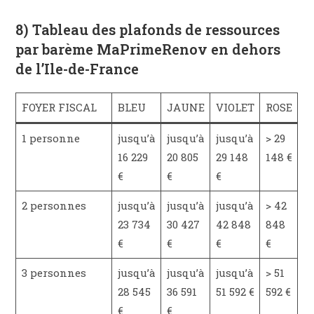
8) Tableau des plafonds de ressources
par barème MaPrimeRenov en dehors
de l’Ile-de-France
FOYER FISCAL
BLEU
JAUNE
VIOLET
ROSE
1 personne
jusqu’à
jusqu’à
jusqu’à
> 29
16 229
20 805
29 148
148 €
€
€
€
2 personnes
jusqu’à
jusqu’à
jusqu’à
> 42
23 734
30 427
42 848
848
€
€
€
€
3 personnes
jusqu’à
jusqu’à
jusqu’à
> 51
28 545
36 591
51 592 €
592 €
€
€