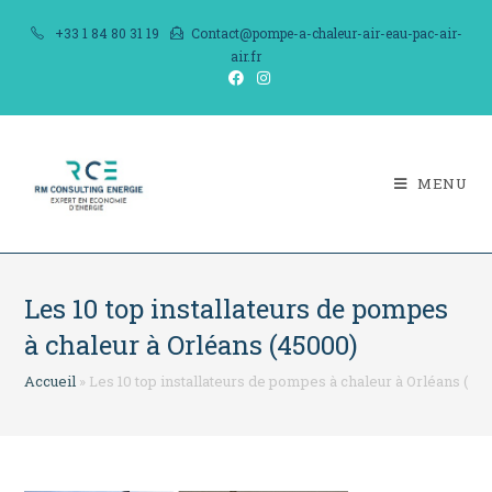
Skip
+33 1 84 80 31 19
Contact@pompe-a-chaleur-air-eau-pac-air-
to
air.fr
content
MENU
Les 10 top installateurs de pompes
à chaleur à Orléans (45000)
Accueil
»
Les 10 top installateurs de pompes à chaleur à Orléans (45