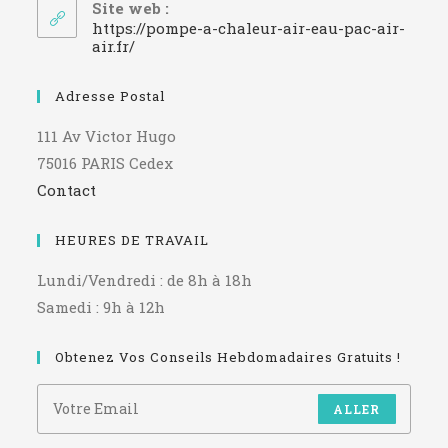
votre
Site web :
application
https://pompe-a-chaleur-air-eau-pac-air-
air.fr/
Adresse Postal
111 Av Victor Hugo
75016 PARIS Cedex
Contact
HEURES DE TRAVAIL
Lundi/Vendredi : de 8h à 18h
Samedi : 9h à 12h
Obtenez Vos Conseils Hebdomadaires Gratuits !
ALLER