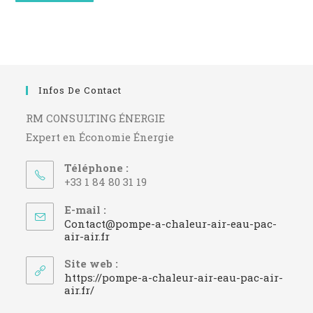
Infos De Contact
RM CONSULTING ÉNERGIE
Expert en Économie Énergie
Téléphone :
+33 1 84 80 31 19
E-mail :
Contact@pompe-a-chaleur-air-eau-pac-
S’ouvre
air-air.fr
dans
votre
Site web :
application
https://pompe-a-chaleur-air-eau-pac-air-
air.fr/